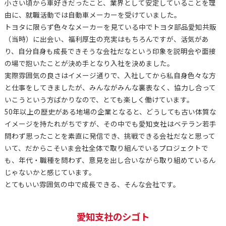
小さい頃から車好きだったこと、業界として安定していることを理
由に、就職活動では自動車メーカーを受けていました。
トヨタに限らず色々なメーカーを見ている中でトヨタ部品愛知共販
（当時）に出会い、福利厚生の充実はもちろんですが、活気があ
り、自分自身も成長できそうな会社だなという印象を説明会や面接
の場で抱いたことが決め手となり入社を決めました。
実際雰囲気の良さはイメージ通りで、入社してから私自身色々な方
と仕事をしてきましたが、みんながみんな裏表なく、協力し合って
いこうという方ばかりなので、とても楽しく働けています。
50年以上の歴史がある地場の企業となると、どうしても古い体質な
イメージを持たれがちですが、その中でも愛知支社はベテラン若手
問わず思ったことを素直に発信でき、挑戦できる会社だなと思って
いて、だからこそいま会社全体で取り組んでいるプロジェクトで
も、年代・職種を問わず、意見を出し合いながら取り組めているん
じゃないかと感じています。
とてもいい雰囲気の中で成長できる、そんな会社です。
愛知支社のシゴト