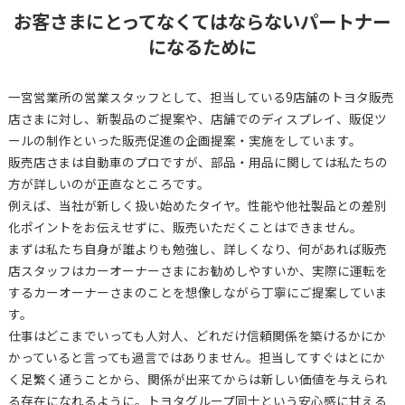
お客さまにとってなくてはならないパートナー
になるために
一宮営業所の営業スタッフとして、担当している9店舗のトヨタ販売
店さまに対し、新製品のご提案や、店舗でのディスプレイ、販促ツ
ールの制作といった販売促進の企画提案・実施をしています。
販売店さまは自動車のプロですが、部品・用品に関しては私たちの
方が詳しいのが正直なところです。
例えば、当社が新しく扱い始めたタイヤ。性能や他社製品との差別
化ポイントをお伝えせずに、販売いただくことはできません。
まずは私たち自身が誰よりも勉強し、詳しくなり、何があれば販売
店スタッフはカーオーナーさまにお勧めしやすいか、実際に運転を
するカーオーナーさまのことを想像しながら丁寧にご提案していま
す。
仕事はどこまでいっても人対人、どれだけ信頼関係を築けるかにか
かっていると言っても過言ではありません。担当してすぐはとにか
く足繁く通うことから、関係が出来てからは新しい価値を与えられ
る存在になれるように。トヨタグループ同士という安心感に甘える